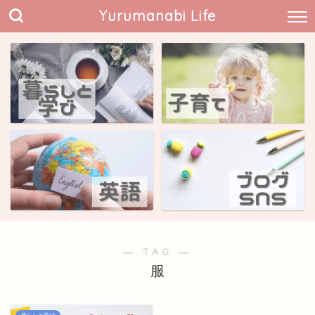
Yurumanabi Life
― TAG ―
服