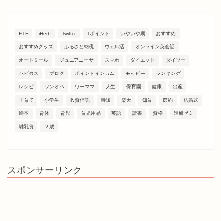
ETF
iHerb
Twitter
Tポイント
いやいや期
おすすめ
おすすめグッズ
ふるさと納税
ウェル活
オンライン英会話
オートミール
ジュニアニーサ
スマホ
ダイエット
ダイソー
ハピタス
ブログ
ポイントインカム
モッピー
ランキング
レシピ
ワンオペ
ワーママ
人生
保育園
健康
出産
子育て
小学生
投資信託
時短
楽天
知育
節約
結婚式
絵本
育休
育児
育児用品
英語
読書
資格
進研ゼミ
離乳食
２歳
スポンサーリンク