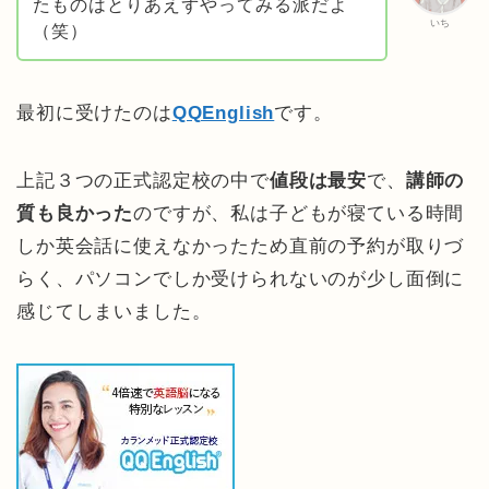
たものはとりあえずやってみる派だよ
いち
（笑）
最初に受けたのは
QQEnglish
です。
上記３つの正式認定校の中で
値段は最安
で、
講師の
質も良かった
のですが、私は子どもが寝ている時間
しか英会話に使えなかったため直前の予約が取りづ
らく、パソコンでしか受けられないのが少し面倒に
感じてしまいました。