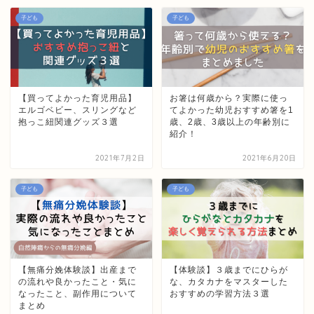
子ども
子ども
【買ってよかった育児用品】
お箸は何歳から？実際に使っ
エルゴベビー、スリングなど
てよかった幼児おすすめ箸を1
抱っこ紐関連グッズ３選
歳、2歳、3歳以上の年齢別に
紹介！
2021年7月2日
2021年6月20日
子ども
子ども
【無痛分娩体験談】出産まで
【体験談】３歳までにひらが
の流れや良かったこと・気に
な、カタカナをマスターした
なったこと、副作用について
おすすめの学習方法３選
まとめ