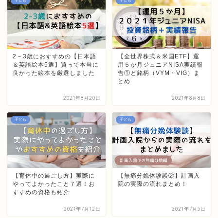
子ども
子ども
2－3歳におすすめの【日本語
【全世界株式＆米国ETF】運
＆英語絵本5選】買って本当に
用５か月ジュニアNISA実績報
良かった絵本を厳選しました
告①と銘柄（VYM・VIG）ま
とめ
2021年8月20日
2021年8月8日
子ども
子ども
【育休中の過ごし方】実際に
【無痛分娩体験談②】計画入
やってよかったこと７選！お
院の実際の流れまとめ！
すすめの資格も紹介
2021年7月12日
2021年7月5日