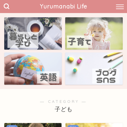
Yurumanabi Life
― CATEGORY ―
子ども