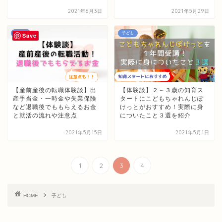
2021年6月3日
2021年5月29日
子ども
子ども
Save
【産前産後の転職体験談】出
【体験談】２～３歳の知育ス
産手当金・一時金や失業保険
タートにこどもちゃれんじぽ
など退職後でももらえるお金
けっとがおすすめ！実際に身
と就活の流れや注意点
についたこと３選を紹介
2021年5月15日
2021年5月1日
1
2
3
4
HOME
子ども