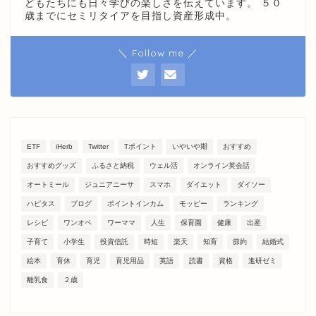
どもたちにも日々学びの楽しさを伝えています。 ５０
歳までにセミリタイアを目指し資産形成中。
＼ Follow me ／
ETF
iHerb
Twitter
Tポイント
いやいや期
おすすめ
おすすめグッズ
ふるさと納税
ウェル活
オンライン英会話
オートミール
ジュニアニーサ
スマホ
ダイエット
ダイソー
ハピタス
ブログ
ポイントインカム
モッピー
ランキング
レシピ
ワンオペ
ワーママ
人生
保育園
健康
出産
子育て
小学生
投資信託
時短
楽天
知育
節約
結婚式
絵本
育休
育児
育児用品
英語
読書
資格
進研ゼミ
離乳食
２歳