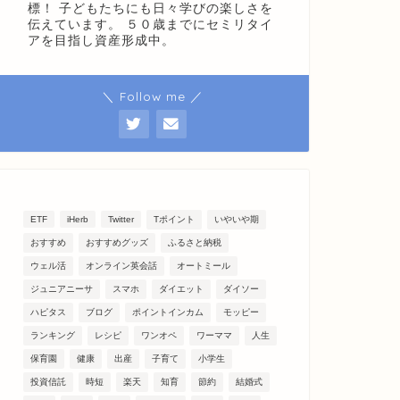
標！ 子どもたちにも日々学びの楽しさを
伝えています。 ５０歳までにセミリタイ
アを目指し資産形成中。
＼ Follow me ／
ETF
iHerb
Twitter
Tポイント
いやいや期
おすすめ
おすすめグッズ
ふるさと納税
ウェル活
オンライン英会話
オートミール
ジュニアニーサ
スマホ
ダイエット
ダイソー
ハピタス
ブログ
ポイントインカム
モッピー
ランキング
レシピ
ワンオペ
ワーママ
人生
保育園
健康
出産
子育て
小学生
投資信託
時短
楽天
知育
節約
結婚式