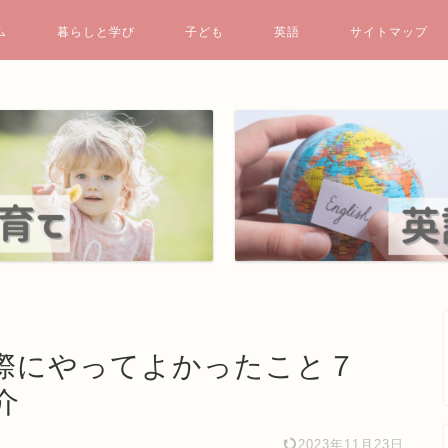
ム
暮らしと学び
子ども
英語
サイトマップ
際にやってよかったこと７
介
2023年11月23日