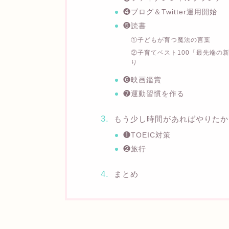
❹ブログ＆Twitter運用開始
❺読書
①子どもが育つ魔法の言葉
②子育てベスト100「最先端の
り
❻映画鑑賞
❼運動習慣を作る
もう少し時間があればやりたか
❶TOEIC対策
❷旅行
まとめ