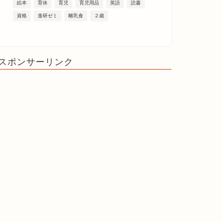
絵本
育休
育児
育児用品
英語
読書
資格
進研ゼミ
離乳食
２歳
スポンサーリンク